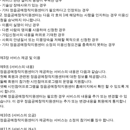
- 서비스 관련 설비의 용량이 부족한 경우
- 기술상 장애사유가 있는 경우
- 기타 정읍공예창작지원센터가 필요하다고 인정되는 경우
2. 정읍공예창작지원센터는 다음 각 호의 1에 해당하는 사항을 인지하는 경우 이용신
청을 승낙하지 아니합니다.
- 이름이 실명이 아닌 경우
- 다른 사람의 명의를 사용하여 신청한 경우
- 가입신청서의 내용을 허위로 기재한 경우
- 사회의 안녕질서 또는 미풍양속을 저해할 목적으로 신청한 경우
- 기타 정읍공예창작지원센터 소정의 이용신청요건을 충족하지 못하는 경우
제3장 서비스 제공 및 이용
제9조 (서비스의 내용)
정읍공예창작지원센터가 제공하는 서비스의 내용은 다음과 같습니다.
첫째 회원과 관련된 정읍공예창작지원센터에 대한 정보를 제공합니다.
둘째 회원이 참가한 시민참여프로그램의 운영을 지원합니다.
셋째 시민참여프로그램을 정읍공예창작지원센터 홈페이지에서 확인 할 수 있도록 게
시 합니다.
넷째 정읍공예창작지원센터는 필요한 경우 서비스의 내용을 추가 또는 변경할 수 있
습니다. 이 경우 정읍공예창작지원센터는 추가 또는 변경내용을 회원에게 통지합니
다.
제10조 (서비스의 요금)
정읍공예창작지원센터가 제공하는 서비스는 소정의 참가비를 징수 합니다.
제11조 (서비스의 개시)