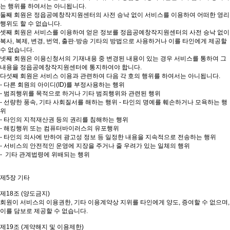
는 행위를 하여서는 아니됩니다.
둘째 회원은 정읍공예창작지원센터의 사전 승낙 없이 서비스를 이용하여 어떠한 영리
행위도 할 수 없습니다.
셋째 회원은 서비스를 이용하여 얻은 정보를 정읍공예창작지원센터의 사전 승낙 없이
복사, 복제, 변경, 번역, 출판·방송 기타의 방법으로 사용하거나 이를 타인에게 제공할
수 없습니다.
넷째 회원은 이용신청서의 기재내용 중 변경된 내용이 있는 경우 서비스를 통하여 그
내용을 정읍공예창작지원센터에 통지하여야 합니다.
다섯째 회원은 서비스 이용과 관련하여 다음 각 호의 행위를 하여서는 아니됩니다.
- 다른 회원의 아이디(ID)를 부정사용하는 행위
- 범죄행위를 목적으로 하거나 기타 범죄행위와 관련된 행위
- 선량한 풍속, 기타 사회질서를 해하는 행위 - 타인의 명예를 훼손하거나 모욕하는 행
위
- 타인의 지적재산권 등의 권리를 침해하는 행위
- 해킹행위 또는 컴퓨터바이러스의 유포행위
- 타인의 의사에 반하여 광고성 정보 등 일정한 내용을 지속적으로 전송하는 행위
- 서비스의 안전적인 운영에 지장을 주거나 줄 우려가 있는 일체의 행위
- 기타 관계법령에 위배되는 행위
제5장 기타
제18조 (양도금지)
회원이 서비스의 이용권한, 기타 이용계약상 지위를 타인에게 양도, 증여할 수 없으며,
이를 담보로 제공할 수 없습니다.
제19조 (계약해지 및 이용제한)