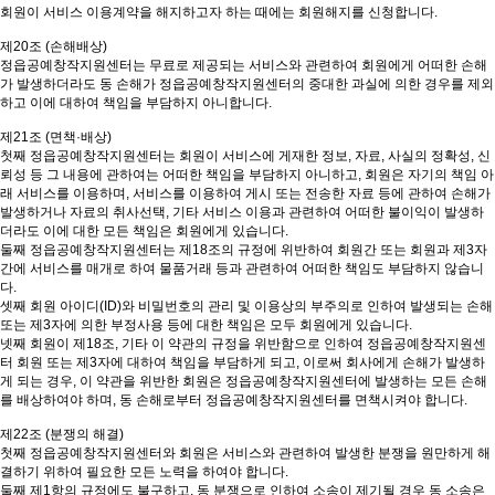
회원이 서비스 이용계약을 해지하고자 하는 때에는 회원해지를 신청합니다.
제20조 (손해배상)
정읍공예창작지원센터는 무료로 제공되는 서비스와 관련하여 회원에게 어떠한 손해
가 발생하더라도 동 손해가 정읍공예창작지원센터의 중대한 과실에 의한 경우를 제외
하고 이에 대하여 책임을 부담하지 아니합니다.
제21조 (면책·배상)
첫째 정읍공예창작지원센터는 회원이 서비스에 게재한 정보, 자료, 사실의 정확성, 신
뢰성 등 그 내용에 관하여는 어떠한 책임을 부담하지 아니하고, 회원은 자기의 책임 아
래 서비스를 이용하며, 서비스를 이용하여 게시 또는 전송한 자료 등에 관하여 손해가
발생하거나 자료의 취사선택, 기타 서비스 이용과 관련하여 어떠한 불이익이 발생하
더라도 이에 대한 모든 책임은 회원에게 있습니다.
둘째 정읍공예창작지원센터는 제18조의 규정에 위반하여 회원간 또는 회원과 제3자
간에 서비스를 매개로 하여 물품거래 등과 관련하여 어떠한 책임도 부담하지 않습니
다.
셋째 회원 아이디(ID)와 비밀번호의 관리 및 이용상의 부주의로 인하여 발생되는 손해
또는 제3자에 의한 부정사용 등에 대한 책임은 모두 회원에게 있습니다.
넷째 회원이 제18조, 기타 이 약관의 규정을 위반함으로 인하여 정읍공예창작지원센
터 회원 또는 제3자에 대하여 책임을 부담하게 되고, 이로써 회사에게 손해가 발생하
게 되는 경우, 이 약관을 위반한 회원은 정읍공예창작지원센터에 발생하는 모든 손해
를 배상하여야 하며, 동 손해로부터 정읍공예창작지원센터를 면책시켜야 합니다.
제22조 (분쟁의 해결)
첫째 정읍공예창작지원센터와 회원은 서비스와 관련하여 발생한 분쟁을 원만하게 해
결하기 위하여 필요한 모든 노력을 하여야 합니다.
둘째 제1항의 규정에도 불구하고, 동 분쟁으로 인하여 소송이 제기될 경우 동 소송은